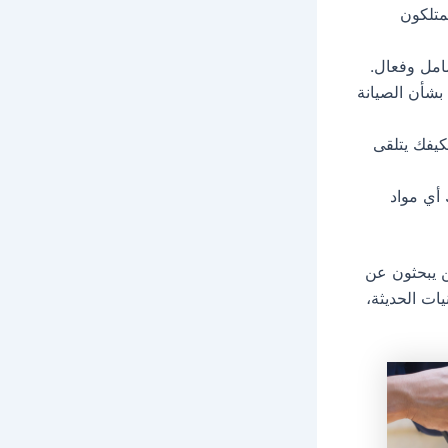
متلكون
امل وفعال.
بشأن الصيانة
كيفك يتلقى
أي مواد
ن يبحثون عن
ات الحديثة،