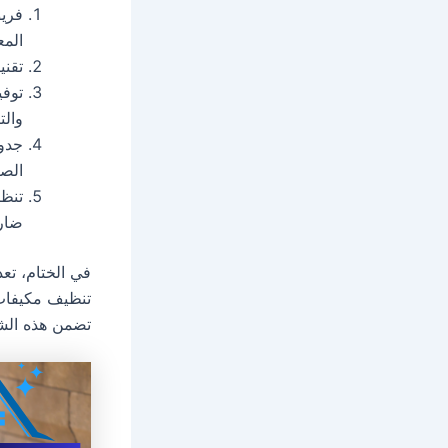
فريق
المع
تقني
توفي
والت
جدول
الصي
تنظي
ضارة
في الختام، تع
تنظيف مكيفات 
تضمن هذه الشرك