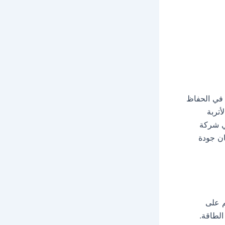
ا في الحفاظ
تربة
تي شركة
ن جودة
م على
الطاقة.