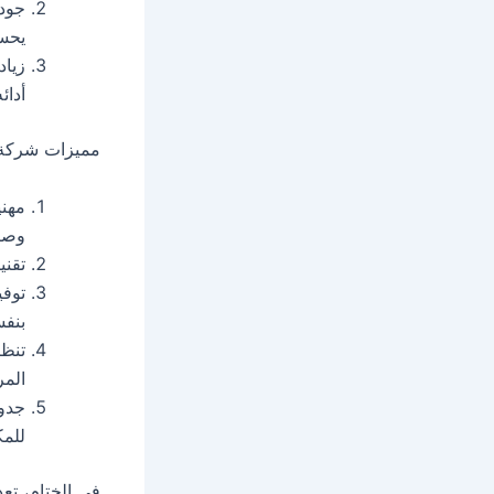
جودة
يحسن
زياد
أدائ
مميزات شركة 
مهني
وصيا
تقني
توفي
بنفس
تنظي
المر
جدول
للمك
في الختام، تع