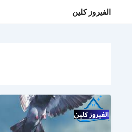
خطي
الفيروز كلين
لى
لمحتوى