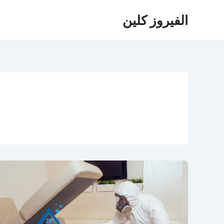
خطي
الفيروز كلين
لى
لمحتوى