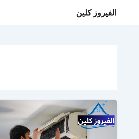
خطي
الفيروز كلين
لى
لمحتوى